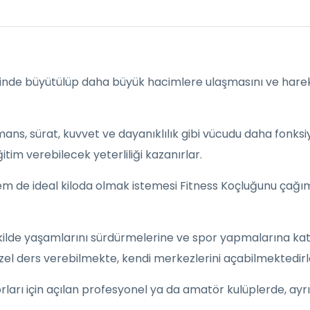
linde büyütülüp daha büyük hacimlere ulaşmasını ve hare
ormans, sürat, kuvvet ve dayanıklılık gibi vücudu daha fonk
itim verebilecek yeterliliği kazanırlar.
 de ideal kiloda olmak istemesi Fitness Koçluğunu çağımı
 şekilde yaşamlarını sürdürmelerine ve spor yapmalarına k
özel ders verebilmekte, kendi merkezlerini açabilmektedirl
ları için açılan profesyonel ya da amatör kulüplerde, ayr