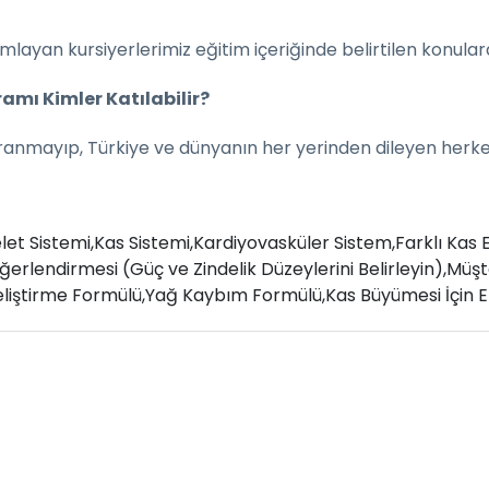
mlayan kursiyerlerimiz eğitim içeriğinde belirtilen konulard
ramı Kimler Katılabilir?
aranmayıp, Türkiye ve dünyanın her yerinden dileyen herke
let Sistemi,
Kas Sistemi,
Kardiyovasküler Sistem,
Farklı Kas E
erlendirmesi (Güç ve Zindelik Düzeylerini Belirleyin),
Müşt
liştirme Formülü,
Yağ Kaybım Formülü,
Kas Büyümesi İçin E