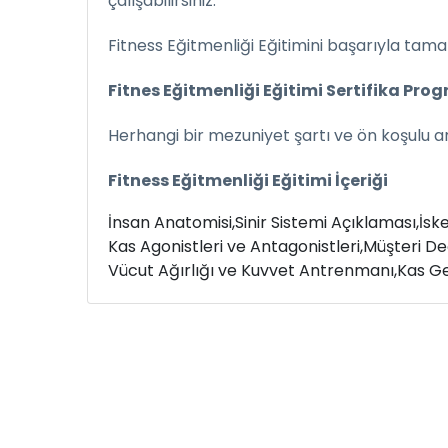
çalışabilirsiniz.
Fitness Eğitmenliği Eğitimini başarıyla tama
Fitnes Eğitmenliği Eğitimi Sertifika Prog
Herhangi bir mezuniyet şartı ve ön koşulu 
Fitness Eğitmenliği Eğitimi İçeriği
İnsan Anatomisi,
Sinir Sistemi Açıklaması,
İske
Kas Agonistleri ve Antagonistleri,
Müşteri Değ
Vücut Ağırlığı ve Kuvvet Antrenmanı,
Kas Ge