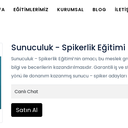
FA
EĞİTİMLERİMİZ
KURUMSAL
BLOG
İLETİ
Sunuculuk - Spikerlik Eğitimi
Sunuculuk – Spikerlik Eğitimi’nin amacı, bu meslek gr
bilgi ve becerilerin kazandırılmasıdır. Garantili iş v
yönü ile donanım kazanmış sunucu – spiker adayları 
Canlı Chat
Satın Al