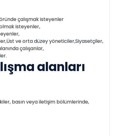
töründe çalışmak isteyenler
olmak isteyenler,
teyenler,
er,
Üst ve orta düzey yöneticiler,
Siyasetçiler,
 alanında çalışanlar,
er.
alışma alanları
işkiler, basın veya iletişim bölümlerinde,