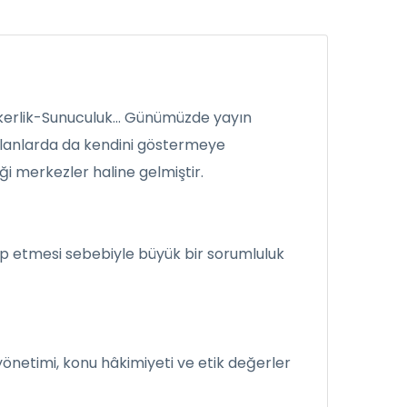
ikerlik-Sunuculuk... Günümüzde yayın
ı alanlarda da kendini göstermeye
ği merkezler haline gelmiştir.
tap etmesi sebebiyle büyük bir sorumluluk
 yönetimi, konu hâkimiyeti ve etik değerler