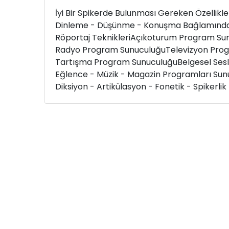
İyi Bir Spikerde Bulunması Gereken Özellikle
Dinleme - Düşünme - Konuşma Bağlamınd
Röportaj Teknikleri
Açıkoturum Program Su
Radyo Program Sunuculuğu
Televizyon Pro
Tartışma Program Sunuculuğu
Belgesel Ses
Eğlence - Müzik - Magazin Programları Su
Diksiyon - Artikülasyon - Fonetik - Spikerlik