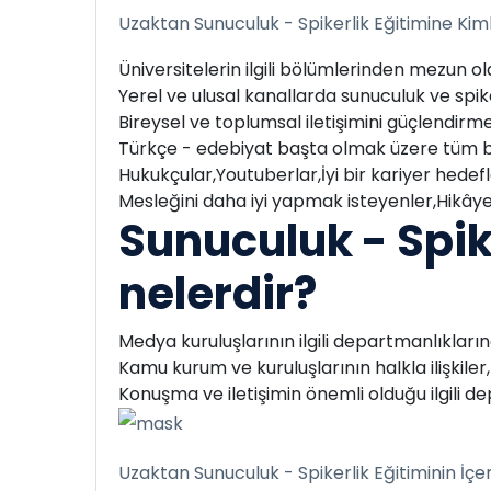
Uzaktan Sunuculuk - Spikerlik Eğitimine Kimle
Üniversitelerin ilgili bölümlerinden mezun ol
Yerel ve ulusal kanallarda sunuculuk ve spik
Bireysel ve toplumsal iletişimini güçlendirme
Türkçe - edebiyat başta olmak üzere tüm br
Hukukçular,
Youtuberlar,
İyi bir kariyer hedef
Mesleğini daha iyi yapmak isteyenler,
Hikâye
Sunuculuk - Spike
nelerdir?
Medya kuruluşlarının ilgili departmanlıkların
Kamu kurum ve kuruluşlarının halkla ilişkiler
Konuşma ve iletişimin önemli olduğu ilgili de
Uzaktan Sunuculuk - Spikerlik Eğitiminin İçer