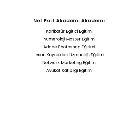
Net Port Akademi Akademi
Karikatür Eğitici Eğitimi
Numeroloji Master Eğitimi
Adobe Photoshop Eğitimi
İnsan Kaynakları Uzmanlığı Eğitimi
Network Marketing Eğitimi
Avukat Katipliği Eğitimi